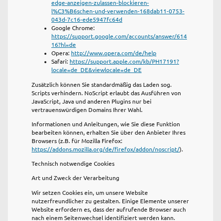
edge-anzeigen-zulassen-blockieren-
l%C3%B6schen-und-verwenden-168dab11-0753-
043d-7c16-ede5947fc64d
Google Chrome:
https://support.google.com/accounts/answer/614
16?hl=de
Opera:
http://www.opera.com/de/help
Safari:
https://support.apple.com/kb/PH17191?
locale=de_DE&viewlocale=de_DE
Zusätzlich können Sie standardmäßig das Laden sog.
Scripts verhindern. NoScript erlaubt das Ausführen von
JavaScript, Java und anderen Plugins nur bei
vertrauenswürdigen Domains Ihrer Wahl.
Informationen und Anleitungen, wie Sie diese Funktion
bearbeiten können, erhalten Sie über den Anbieter Ihres
Browsers (z.B. für Mozilla Firefox:
https://addons.mozilla.org/de/firefox/addon/noscript/
).
Technisch notwendige Cookies
Art und Zweck der Verarbeitung
Wir setzen Cookies ein, um unsere Website
nutzerfreundlicher zu gestalten. Einige Elemente unserer
Website erfordern es, dass der aufrufende Browser auch
nach einem Seitenwechsel identifiziert werden kann.